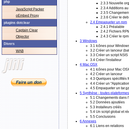
php
2.3.3 Nouvelle org
2.3.4 Additions au
JavaScript Packer
2.3.5 Changements
oEmbed Proxy
2.3.6 Créer le deb
2.4 Empaqueter un rpm
plugins dotclear
2.4.1 Préalable
Captain Clear
2.4.2 Fichiers RP
2.4.3 Créer le rpm
Objector
3 Windows
Divers
3.1 Icônes pour Window
3.2 Créer un lanceur (ba
WAB
3.3 Créer un script NSIS
3.4 Créer l'installeur
4 Mac OSX
4.1 Icônes pour Mac OS
4.2 Créer un lanceur
4.3 Quelques spécifités
4.4 Créer un "Applicatio
4.5 Empaqueter un tar.g
5 Synthèse - toutes plateforme
5.1 Changements dans l'
5.2 Données ajoutées
5.3 Installeurs créés
5.4 Un script global et ré
5.5 Conclusions
6 Annexes
6.1 Liens en relations