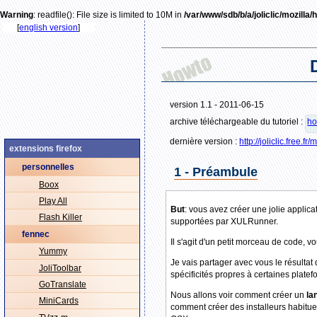
Warning
: readfile(): File size is limited to 10M in
/var/www/sdb/b/a/joliclic/mozilla
[
english version
]
version 1.1 - 2011-06-15
archive téléchargeable du tutoriel :
ho
dernière version :
http://joliclic.free.f
extensions firefox
personnelles
1 - Préambule
Boox
Play All
But
: vous avez créer une jolie applic
Flash Killer
supportées par XULRunner.
fennec
Il s'agit d'un petit morceau de code,
Yummy
Je vais partager avec vous le résultat
JoliToolbar
spécificités propres à certaines platef
GoTranslate
Nous allons voir comment créer un
la
MiniCards
comment créer des installeurs habitue