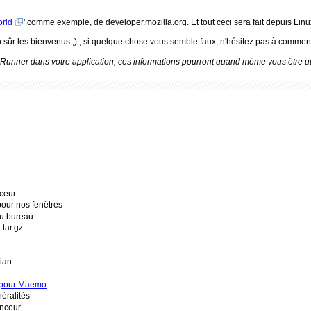
orld
' comme exemple, de developer.mozilla.org. Et tout ceci sera fait depuis Linu
n sûr les bienvenus ;) , si quelque chose vous semble faux, n'hésitez pas à commen
unner dans votre application, ces informations pourront quand même vous être util
nceur
pour nos fenêtres
au bureau
 tar.gz
bian
b pour Maemo
éralités
anceur