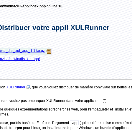
/howto/dist-xul-app/index.php
on line
18
Distribuer votre appli XULRunner
wto_dist_xul_app_1.1.tar.gz
r/mozilla/howto/dist-xul-app/
ation
XULRunner
, que vous voulez distribuer de manière conviviale sur toutes le
 vous ne voulez pas embarquer XULRunner dans votre application (*).
 de quelques expérimentations et recherches web, pour l'empaqueter et l'installer, 
ormes.
nceur
, parfois basé sur Firefox et l'argument
-app
(qui peut être utilisé comme "mo
ls,
deb
et
rpm
pour Linux, un installeur
nsis
pour Windows, un
bundle
d'applicatio