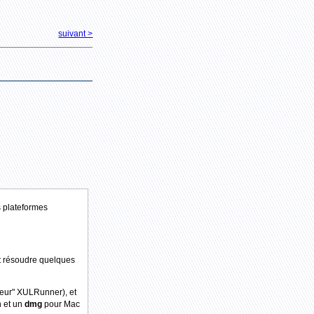
suivant >
s plateformes
et résoudre quelques
teur" XULRunner), et
n et un
dmg
pour Mac