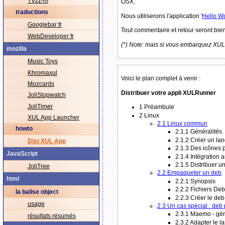
TVzz-m
OSX.
traductions
Nous utiliserons l'application '
Hello W
Googlebar fr
Tout commentaire et retour seront bie
WebDeveloper fr
(*) Note: mais si vous embarquez XULR
mozilla
Music Toys
Khromaxul
Voici le plan complet à venir :
Mozcards
Distribuer votre appli XULRunner
JoliStopwatch
JoliTimer
1 Préambule
2 Linux
XUL App Launcher
2.1 Linux commun
howto
2.1.1 Généralités
2.1.2 Créer un la
Dist XUL App
2.1.3 Des icônes 
JavaScript
2.1.4 Intégration 
2.1.5 Distribuer un
JoliTree
2.2 Empaqueter un deb
html
2.2.1 Synopsis
2.2.2 Fichiers De
la balise object
2.2.3 Créer le deb
usage
2.3 Un cas spécial : de
2.3.1 Maemo - gén
résultats résumés
2.3.2 Adapter le l