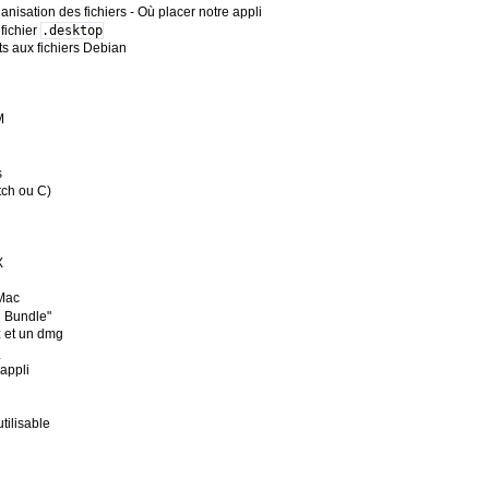
anisation des fichiers - Où placer notre appli
 fichier
.desktop
 aux fichiers Debian
M
s
tch ou C)
X
 Mac
n Bundle"
z et un dmg
s
appli
utilisable